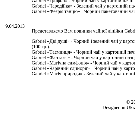
Gabriel «Грифон» - Чорний чай у картонній пачці 
Gabriel «Чародійка» - Зелений чай у картонній па
Gabriel «Феєрія танцю» - Чорний пакетований чай
9.04.2013
Представляємо Вам новинки чайної лінійки Gabri
Gabriel «Дві душі» - Чорний і зелений чай у карт
(100 гр.).
Gabriel «Таємниця» - Чорний чай у картонній пач
Gabriel «Фантазія» - Чорний чай у картонній пачц
Gabriel «Магічна симфонія» - Чорний чай у картон
Gabriel «Чарівний єдиноріг» - Чорний чай у картон
Gabriel «Магія природи» - Зелений чай у картонній
www.gabrieltea.com
© 20
Designed in Ukra